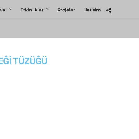
val
Etkinlikler
Projeler
İletişim
EĞİ TÜZÜĞÜ