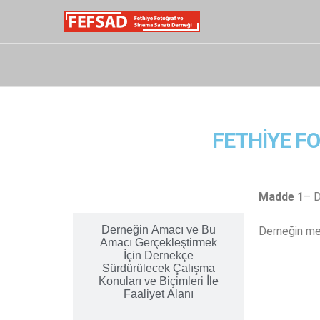
FETHİYE F
Derneğin Adı ve
Merkezi
Madde 1
– D
Derneğin Amacı ve Bu
Derneğin me
Amacı Gerçekleştirmek
İçin Dernekçe
Sürdürülecek Çalışma
Konuları ve Biçimleri İle
Faaliyet Alanı