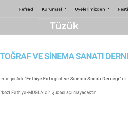
Fefsad
Kurumsal
Üyelerimizden
Festi
Tüzük
OTOĞRAF VE SİNEMA SANATI DERN
erneğin Adı: “
Fethiye Fotoğraf ve Sinema Sanatı Derneği
”
dir.
rkezi Fethiye-MUĞLA’ dır. Şubesi açılmayacaktır.