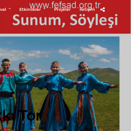
val
Etkinlikler
Projeler
İletişim
kı Tor