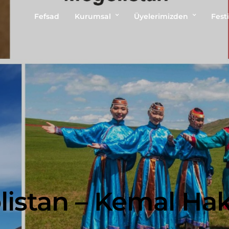
Fefsad
Kurumsal
Üyelerimizden
Festi
istan – Kemal Hak