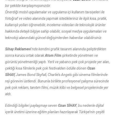
bir şekilde karşılaşmışsınızdır.
Önerdiği mobil uygulamalar ve uygulama içi kullanım tavsiyeleri ile
fotoğraf ve video alanında yapmak istedikleriniz ile ilgili kısa, pratik,
kullanışlı yolları öğrenebilir, inceleme videoları ile teknolojik ürünler
hakkında detaylı bilgiye sahip olabilir, sosyal medya uygulamaları ve
teknoloji alanındaki güncel değişimlerden haberdar olabilirsiniz.
Sihay Reklamevi
’nde kendini grafik tasarım alanında geliştirdikten
sonra kurucu ortak olarak
Atom Film
şirketinde yönetmen ve
görüntü yönetmenliği yaptı. Yerli ve yabancı pek çok projede yer alan,
çektiği kısa filmlerle pek çok festivalden ödülle dönen
Ozan
SİHAY,
James Bond Skyfall, Charlie’s Angels gibi sinema filmlerinde
reji görevini üstlendi. Bununla birlikte profesyonel çalışma sürecinde
pek çok reklam, tanıtım filmi, müzik klibi ve belgesel projelerinde yer
aldı.
Edindiği bilgileri paylaşmayı seven
Ozan SİHAY
, bu nedenle dijital
içerik üretimi üzerine eğitim planları hazırlayarak Türkiye’nin çeşitli