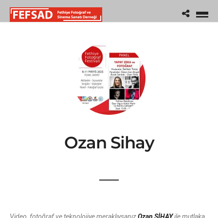
Ozan Sihay
Video, fotoğraf ve teknolojiye meraklıysanız
Ozan SİHAY
ile mutlaka